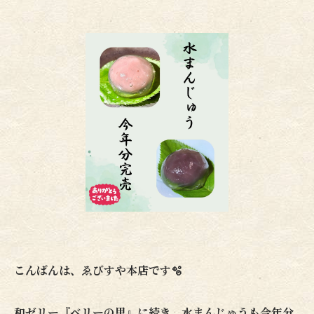
こんばんは、ゑびすや本店です🫧
和ゼリー『ベリーの里』に続き、水まんじゅうも今年分