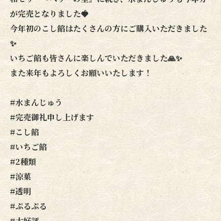
が完売となりました🍓
今年初のこし餡はたくさんの方にご購入いただきました
✨
いちご餡も皆さんに楽しんでいただきました🙏✨
また来年もよろしくお願いいたします！
#水まんじゅう
#完売御礼申し上げます
#こし餡
#いちご餡
#2種類
#涼菓
#透明
#ぷるぷる
#大好評