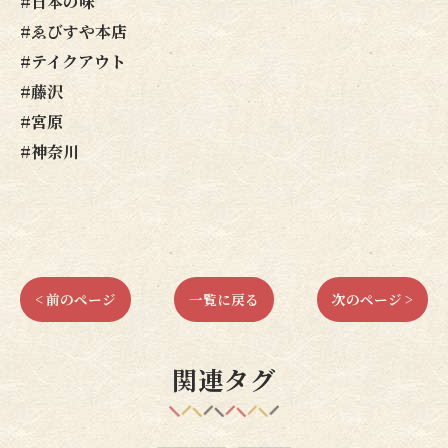
#日本の味
#ゑびすや本店
#テイクアウト
#藤沢
#宮原
#神奈川
< 前のページ
一覧に戻る
次のページ >
関連タグ