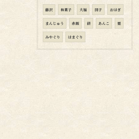
藤沢
和菓子
大福
団子
おはぎ
まんじゅう
赤飯
餅
あんこ
栗
みやぐり
はまぐり