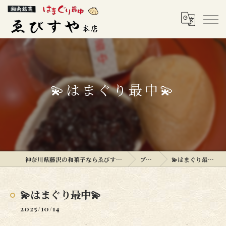
💫はまぐり最中💫
神奈川県藤沢の和菓子ならゑびすや本店
ブログ
💫はまぐり最中💫
💫はまぐり最中💫
2025/10/14