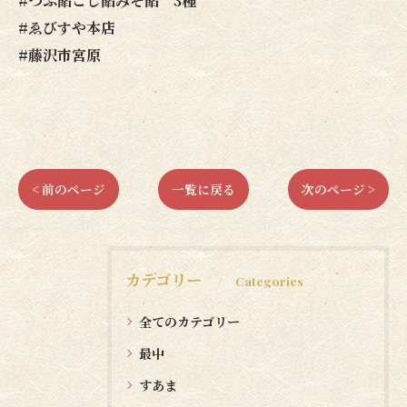
#つぶ餡こし餡みそ餡 3種
#ゑびすや本店
#藤沢市宮原
< 前のページ
一覧に戻る
次のページ >
カテゴリー
Categories
全てのカテゴリー
最中
すあま