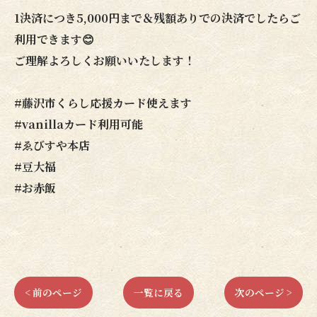
1決済につき5,000円まで＆残額ありでの決済でしたらご
利用できます😊
ご理解よろしくお願いいたします！
#藤沢市くらし応援カード使えます
#vanillaカード利用可能
#ゑびすや本店
#豆大福
#お赤飯
< 前のページ
一覧に戻る
次のページ >