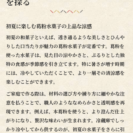
を探る
水菓子の透明感を生かす葛粉の使い方
初夏に映える和菓子と葛の絶妙な関係
季節感を演出する葛水菓子の透明な魅力
初夏に楽しむ葛粉水菓子の上品な涼感
本葛粉で仕上げる透明感ある水菓子体験
初夏の和菓子といえば、透き通るような美しさとひんや
水菓子づくりなら葛粉の使い方が決め手
りした口当たりが魅力の葛粉水菓子が定番です。葛粉を
使った水菓子は、見た目の涼やかさと、ぷるりとした独
葛粉で作る水菓子のなめらか食感のコツ
特の食感が季節感を引き立てます。特に暑さが増す時期
初夏の水菓子に最適な葛粉の選び方
には、冷やしていただくことで、より一層その清涼感を
和菓子作り初心者向け葛粉の基本の扱い
楽しむことができます。
葛粉のとろみが引き出す水菓子の魅力
ご家庭で作る際は、材料の選び方や練り方に細やかな注
職人も実践する葛粉の水菓子仕上げ術
意を払うことで、職人のようななめらかさと透明感を再
家庭で叶えるなめらか葛の和風デザート
現できます。例えば、本葛粉を使うと、より澄んだ仕上
葛粉で作る家庭向け初夏の和風デザート
がりになり、贅沢な味わいが生まれます。冷蔵庫でしっ
なめらか食感の葛水菓子を家庭で再現
かり冷やしてから供するのが、初夏の水菓子をさらに引