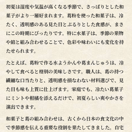
初夏は湿度や気温が高くなる季節で、さっぱりとした和
菓子がより一層好まれます。葛粉を使った和菓子は、冷
たく、透明感のある見た目とぷるりとした食感が、まさ
にこの時期にぴったりです。特に水菓子は、季節の果物
や餡と組み合わせることで、色彩や味わいにも変化を持
たせられます。
たとえば、葛粉で作る水ようかんや葛まんじゅうは、冷
やして食べると格別の美味しさです。職人は、葛の持つ
繊細な口当たりと、透明感を損なわない材料選びで、見
た目も味も上質に仕上げます。家庭でも、冷たい葛菓子
にミントや柑橘を添えるだけで、初夏らしい爽やかさを
演出できます。
和菓子と葛の組み合わせは、古くから日本の食文化の中
で季節感を伝える重要な役割を果たしてきました。自宅