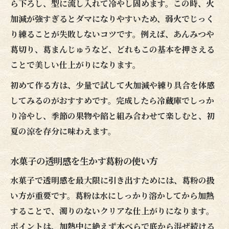
ら下ろし、型に流し入れて冷やし固めます。この時、火
加減が強すぎるとダマになりやすいため、弱火でじっく
り練ることが失敗しないコツです。例えば、あんみつや
葛切り、葛まんじゅうなど、どれもこの基本を押さえる
ことで美しい仕上がりになります。
初めて作る方は、少量で試して火加減や練り具合を体感
してみるのがおすすめです。完成したら冷蔵庫でしっか
り冷やし、季節の果物や餡と組み合わせて楽しむと、初
夏の涼を存分に味わえます。
水菓子の透明感を生かす葛粉の使い方
水菓子で透明感を最大限に引き出すためには、葛粉の扱
い方が重要です。葛粉は水にしっかり溶かしてから加熱
することで、濁りのないクリアな仕上がりになります。
ポイントは、加熱中に絶えず木べらで底から混ぜ続ける