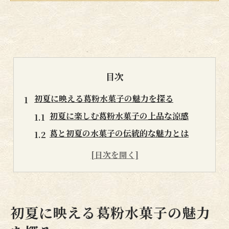
目次
初夏に映える葛粉水菓子の魅力を探る
初夏に楽しむ葛粉水菓子の上品な涼感
葛と初夏の水菓子の伝統的な魅力とは
葛粉で叶える初夏限定和菓子の趣き
初夏の食卓に葛粉水菓子が映える理由
葛の効能を楽しむ初夏の和菓子習慣
透明感ある和菓子で季節を味わう方法
初夏に映える葛粉水菓子の魅力
葛粉で作る透明感ある初夏和菓子の作り方