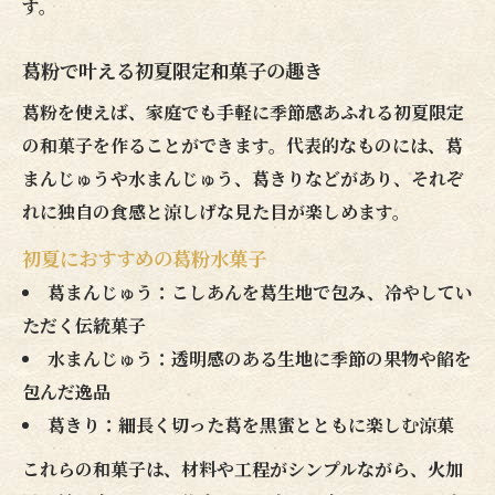
葛粉デザートのアレンジレシピ実践例
す。
葛粉レシピで広がる初夏の和菓子体験
葛粉で叶える初夏限定和菓子の趣き
葛粉を使えば、家庭でも手軽に季節感あふれる初夏限定
の和菓子を作ることができます。代表的なものには、葛
まんじゅうや水まんじゅう、葛きりなどがあり、それぞ
れに独自の食感と涼しげな見た目が楽しめます。
初夏におすすめの葛粉水菓子
葛まんじゅう：こしあんを葛生地で包み、冷やしてい
ただく伝統菓子
水まんじゅう：透明感のある生地に季節の果物や餡を
包んだ逸品
葛きり：細長く切った葛を黒蜜とともに楽しむ涼菓
これらの和菓子は、材料や工程がシンプルながら、火加