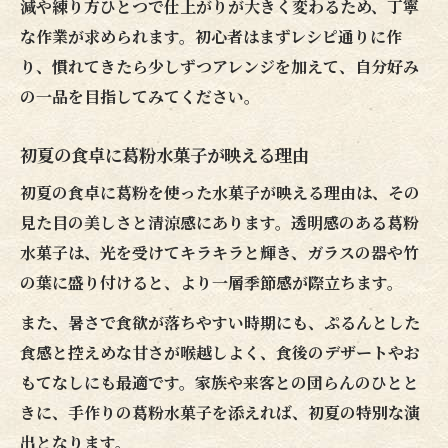
減や練り方ひとつで仕上がりが大きく変わるため、丁寧
な作業が求められます。初心者はまずレシピ通りに作
り、慣れてきたら少しずつアレンジを加えて、自分好み
の一品を目指してみてください。
初夏の食卓に葛粉水菓子が映える理由
初夏の食卓に葛粉を使った水菓子が映える理由は、その
見た目の美しさと清涼感にあります。透明感のある葛粉
水菓子は、光を受けてキラキラと輝き、ガラスの器や竹
の葉に盛り付けると、より一層季節感が際立ちます。
また、暑さで食欲が落ちやすい時期にも、ぷるんとした
食感と控えめな甘さが喉越しよく、食後のデザートやお
もてなしにも最適です。家族や来客との団らんのひとと
きに、手作りの葛粉水菓子を添えれば、初夏の特別な演
出となります。