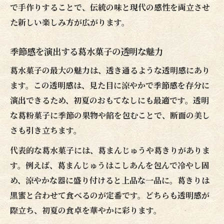
で手作りすることで、伝統の味と現代の感性を両立させ
た新しい楽しみ方が広がります。
季節感を演出する葛水菓子の透明な魅力
葛水菓子の最大の魅力は、透き通るような透明感にあり
ます。この透明感は、見た目に涼やかで季節感を存分に
演出できるため、初夏のおもてなしにも最適です。透明
な葛粉菓子に季節の果物や餡を包むことで、断面の美し
さも引き立ちます。
代表的な葛水菓子には、葛まんじゅうや葛きりがありま
す。例えば、葛まんじゅうはこしあんを包んで冷やし固
め、涼やかな器に盛り付けると上品な一品に。葛きりは
黒蜜と合わせて食べるのが定番です。どちらも透明感が
際立ち、初夏の食卓を華やかに彩ります。