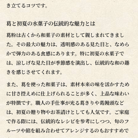
和菓子初心者も安心の葛粉デザート術
き立てるコツです。
初夏に合う葛粉デザートのアレンジ例
葛と初夏の水菓子の伝統的な魅力とは
家庭で楽しむ葛粉の和菓子保存と冷やし方
和菓子作りにおける葛粉活用の秘訣
葛粉は古くから和菓子の素材として親しまれてきまし
た。その最大の魅力は、透明感のある見た目と、なめら
葛粉の効能と和菓子作りの深い関係
かで弾力のある食感にあります。特に初夏の水菓子で
葛のとろみを活かす和菓子職人の技
は、涼しげな見た目が季節感を演出し、伝統的な和の趣
葛粉デザートの味を引き立てる裏ワザ
きを感じさせてくれます。
葛粉を使った和菓子レシピの選び方
また、葛を使った和菓子は、素材本来の味を活かすため
葛粉の保存と使い方で差がつく水菓子
に甘さ控えめに仕上げられることが多く、上品な味わい
本格水菓子を楽しむ初夏の葛レシピ集
が特徴です。職人の手仕事が光る葛きりや葛饅頭など
初夏にぴったりな葛粉和菓子レシピ集
は、初夏の贈り物やお茶請けとしても人気です。ご家庭
葛粉で仕上げる水菓子の本格レシピ紹介
で作る際には、伝統的なレシピを参考にしつつ、旬のフ
家庭で作れる初夏限定葛粉和菓子の魅力
ルーツや餡を組み合わせてアレンジするのもおすすめで