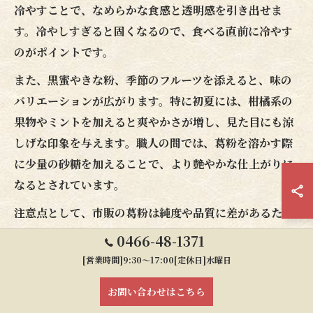
冷やすことで、なめらかな食感と透明感を引き出せま
す。冷やしすぎると固くなるので、食べる直前に冷やす
のがポイントです。
また、黒蜜やきな粉、季節のフルーツを添えると、味の
バリエーションが広がります。特に初夏には、柑橘系の
果物やミントを加えると爽やかさが増し、見た目にも涼
しげな印象を与えます。職人の間では、葛粉を溶かす際
に少量の砂糖を加えることで、より艶やかな仕上がりに
なるとされています。
注意点として、市販の葛粉は純度や品質に差があるた
め、信頼できる本葛粉を選ぶことが美味しさへの近道で
0466-48-1371
す。スーパーなどで購入する際も、原材料表示をよく確
[営業時間]9:30～17:00[定休日]水曜日
認しましょう。
お問い合わせはこちら