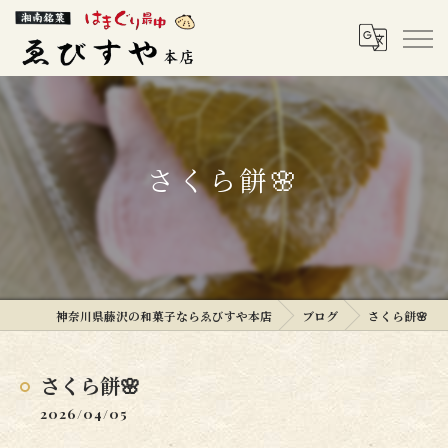
さくら餅🌸
神奈川県藤沢の和菓子ならゑびすや本店
ブログ
さくら餅🌸
さくら餅🌸
2026/04/05