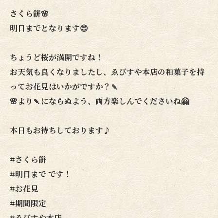
さくら餅🌸
明日までとなります😊
ちょうど桜が満開ですね！
お天気も良くなりましたし、ゑびすや本店の和菓子を持
ってお花見はいかがですか？🍡
🌸より🍡にならぬよう、両方楽しんでくださいね🤗
本日もお待ちしております♪
#さくら餅
#明日まで です！
#お花見
#期間限定
#ゑびすや本店